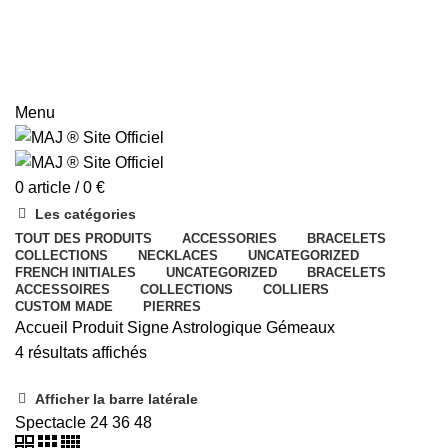
Menu
0
article
/
0
€
Les catégories
TOUT
DES PRODUITS
ACCESSORIES
BRACELETS
COLLECTIONS
NECKLACES
UNCATEGORIZED
FRENCH INITIALES
UNCATEGORIZED
BRACELETS
ACCESSOIRES
COLLECTIONS
COLLIERS
CUSTOM MADE
PIERRES
Accueil
Produit Signe Astrologique
Gémeaux
4 résultats affichés
Afficher la barre latérale
Spectacle
24
36
48